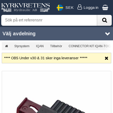
SEK
Logga in
Välj avdelning
Styrsystem
IQAN
Tillbehör
CONNECTOR KIT IQAN-TOC2
**** OBS Under v30 & 31 sker inga leveranser *****