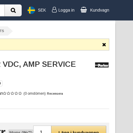
SEK
Logga in
Kundvagn
RTS
2 VDC, AMP SERVICE
9
an
(0 omdömen)
Recensera
r
Lägg i kundvagnen
Moms 0%