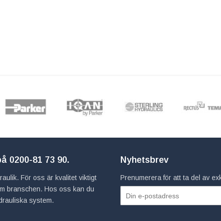
 på
0200-81 73 90
.
Nyhetsbrev
ulik. För oss är kvalitet viktigt
Prenumerera för att ta del av e
inom branschen. Hos oss kan du
hydrauliska system.