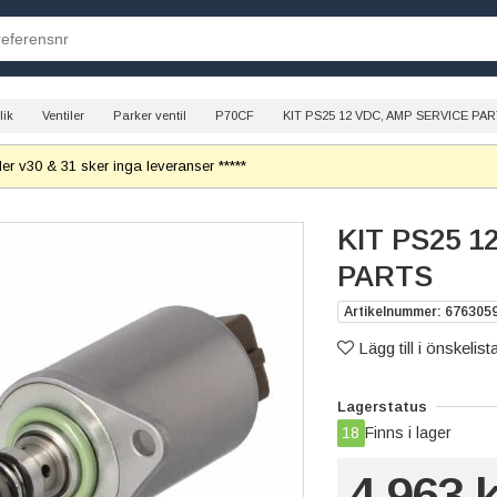
lik
Ventiler
Parker ventil
P70CF
KIT PS25 12 VDC, AMP SERVICE PA
r v30 & 31 sker inga leveranser *****
KIT PS25 1
PARTS
Artikelnummer: 676305
Lägg till i önskelist
Lagerstatus
18
Finns i lager
4 963 k