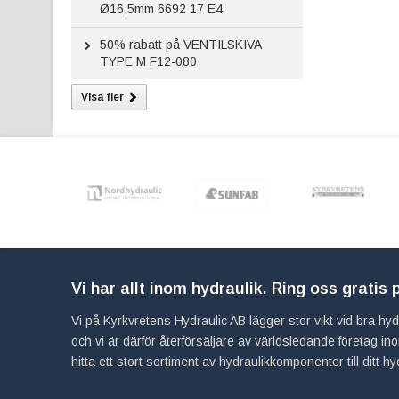
Ø16,5mm 6692 17 E4
50%
rabatt på VENTILSKIVA
TYPE M F12-080
Visa fler
Vi har allt inom hydraulik. Ring oss gratis
Vi på Kyrkvretens Hydraulic AB lägger stor vikt vid bra hydra
och vi är därför återförsäljare av världsledande företag 
hitta ett stort sortiment av hydraulikkomponenter till ditt 