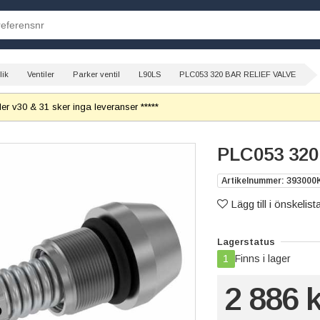
lik
Ventiler
Parker ventil
L90LS
PLC053 320 BAR RELIEF VALVE
r v30 & 31 sker inga leveranser *****
PLC053 32
Artikelnummer: 393000
Lägg till i önskelist
Lagerstatus
1
Finns i lager
2 886 k