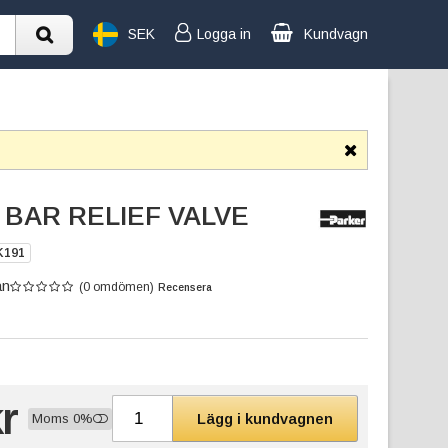
SEK
Logga in
Kundvagn
0 BAR RELIEF VALVE
K191
an
(0 omdömen)
Recensera
r
Lägg i kundvagnen
Moms 0%