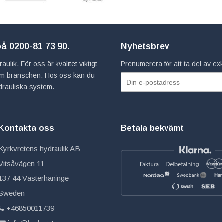
 på
0200-81 73 90
.
Nyhetsbrev
ulik. För oss är kvalitet viktigt
Prenumerera för att ta del av e
inom branschen. Hos oss kan du
hydrauliska system.
Kontakta oss
Betala bekvämt
Kyrkvretens hydraulik AB
Vitsåvägen 11
137 44 Västerhaninge
Sweden
+46850011739