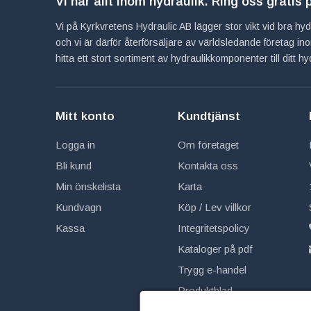
Vi har allt inom hydraulik. Ring oss gratis
Vi på Kyrkvretens Hydraulic AB lägger stor vikt vid bra hydra
och vi är därför återförsäljare av världsledande företag 
hitta ett stort sortiment av hydraulikkomponenter till ditt 
Mitt konto
Kundtjänst
Logga in
Om företaget
Bli kund
Kontakta oss
Min önskelista
Karta
Kundvagn
Köp / Lev villkor
Kassa
Integritetspolicy
Kataloger på pdf
Trygg e-handel
Produktblad