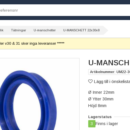
lik
Tätningar
U-manschetter
U-MANSCHETT 22x30x8
r v30 & 31 sker inga leveranser *****
U-MANSCHE
Artikelnummer: UM22-3
Lägg till i önskelist
Ø Inner 22mm
Ø Ytter 30mm
Höjd 8mm
Lagerstatus
3
Finns i lager