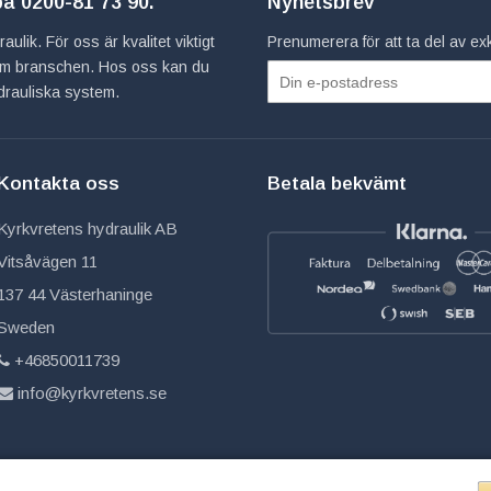
 på
0200-81 73 90
.
Nyhetsbrev
ulik. För oss är kvalitet viktigt
Prenumerera för att ta del av e
inom branschen. Hos oss kan du
hydrauliska system.
Kontakta oss
Betala bekvämt
Kyrkvretens hydraulik AB
Vitsåvägen 11
137 44 Västerhaninge
Sweden
+46850011739
info@kyrkvretens.se