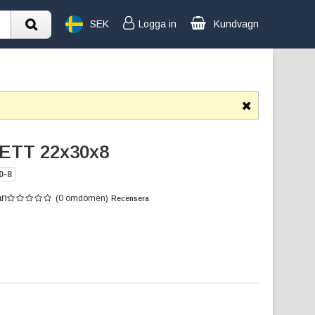
SEK
Logga in
Kundvagn
TT 22x30x8
0-8
an
(0 omdömen)
Recensera