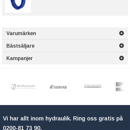
Varumärken
Bästsäljare
Kampanjer
Vi har allt inom hydraulik. Ring oss gratis på
0200-81 73 90
.