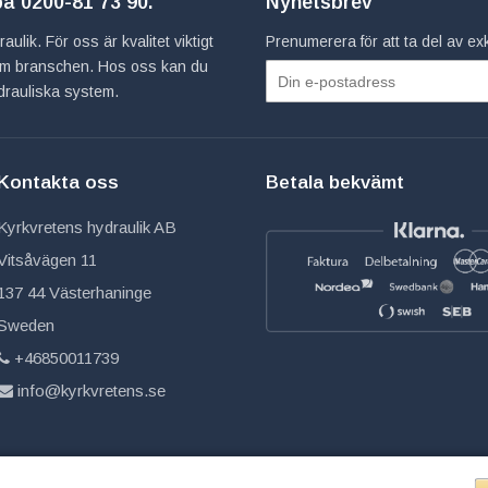
 på
0200-81 73 90
.
Nyhetsbrev
ulik. För oss är kvalitet viktigt
Prenumerera för att ta del av e
inom branschen. Hos oss kan du
hydrauliska system.
Kontakta oss
Betala bekvämt
Kyrkvretens hydraulik AB
Vitsåvägen 11
137 44 Västerhaninge
Sweden
+46850011739
info@kyrkvretens.se