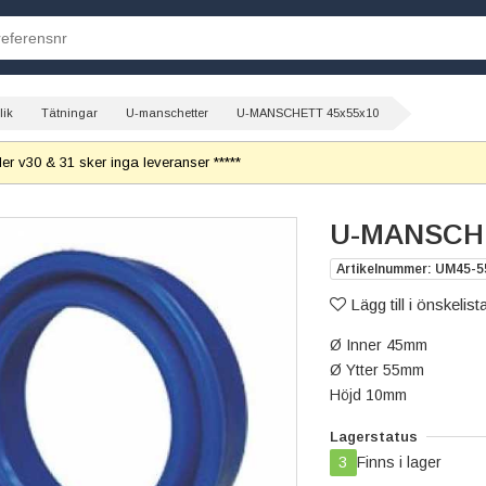
lik
Tätningar
U-manschetter
U-MANSCHETT 45x55x10
r v30 & 31 sker inga leveranser *****
U-MANSCHE
Artikelnummer: UM45-5
Lägg till i önskelist
Ø Inner 45mm
Ø Ytter 55mm
Höjd 10mm
Lagerstatus
3
Finns i lager