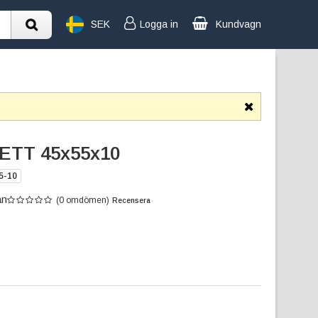
SEK
Logga in
Kundvagn
TT 45x55x10
5-10
an
(0 omdömen)
Recensera