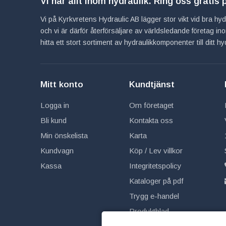
Vi har allt inom hydraulik. Ring oss gratis
Vi på Kyrkvretens Hydraulic AB lägger stor vikt vid bra hydra
och vi är därför återförsäljare av världsledande företag 
hitta ett stort sortiment av hydraulikkomponenter till ditt 
Mitt konto
Kundtjänst
Logga in
Om företaget
Bli kund
Kontakta oss
Min önskelista
Karta
Kundvagn
Köp / Lev villkor
Kassa
Integritetspolicy
Kataloger på pdf
Trygg e-handel
Produktblad